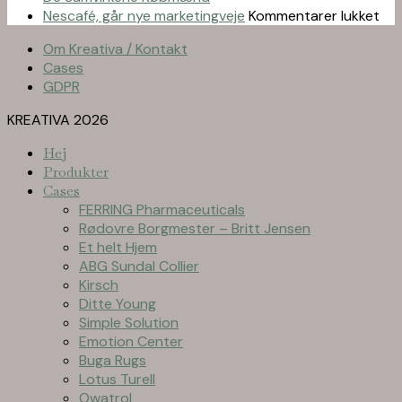
til
Nescafé, går nye marketingveje
Kommentarer lukket
Nes
Om Kreativa / Kontakt
går
Cases
nye
GDPR
mar
KREATIVA 2026
Hej
Produkter
Cases
FERRING Pharmaceuticals
Rødovre Borgmester – Britt Jensen
Et helt Hjem
ABG Sundal Collier
Kirsch
Ditte Young
Simple Solution
Emotion Center
Buga Rugs
Lotus Turell
Owatrol