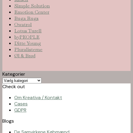
Simple Solution
Emotion Center
Buga Rugs
Owatrol
Lotus Turell
byPEOPLE
Ditte Young
Pluralisterne
Øl & Brød
Kategorier
Kategorier
Check out
Om Kreativa / Kontakt
Cases
GDPR
Blogs
De Samvirkene Købmænd