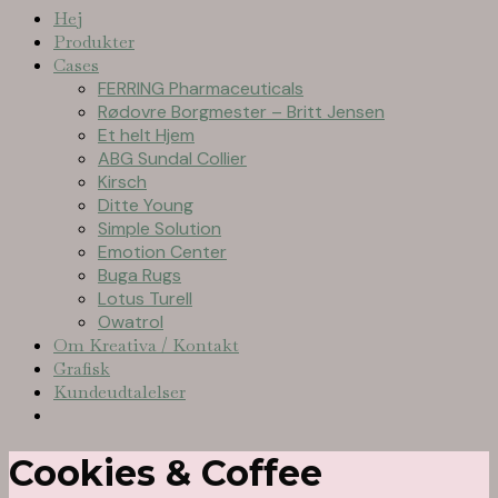
Hej
Produkter
Cases
FERRING Pharmaceuticals
Rødovre Borgmester – Britt Jensen
Et helt Hjem
ABG Sundal Collier
Kirsch
Ditte Young
Simple Solution
Emotion Center
Buga Rugs
Lotus Turell
Owatrol
Om Kreativa / Kontakt
Grafisk
Kundeudtalelser
Cookies & Coffee