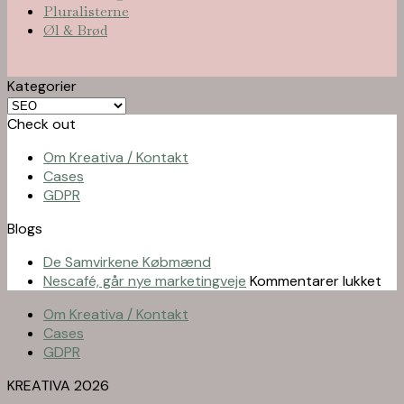
Pluralisterne
Øl & Brød
Kategorier
Kategorier
Check out
Om Kreativa / Kontakt
Cases
GDPR
Blogs
De Samvirkene Købmænd
til
Nescafé, går nye marketingveje
Kommentarer lukket
Nes
Om Kreativa / Kontakt
går
Cases
nye
GDPR
mar
KREATIVA 2026