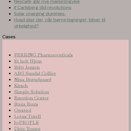
Nescafé, går nye marketingveje
If Carlsberg did revolutions
Solar charging dummies.
Hvad sker der, når børnetegninger, bliver til
virkelighed?
Cases
FERRING Pharmaceuticals
Et helt Hjem
Britt Jensen
ABG Sundal Collier
Nina Brændgaard
Kirsch
Simple Solution
Emotion Center
Buga Rugs
Owatrol
Lotus Turell
byPEOPLE
Ditte Young