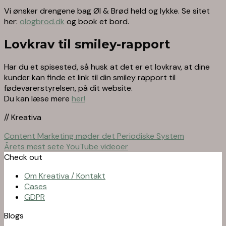
Vi ønsker drengene bag Øl & Brød held og lykke. Se sitet
her:
ologbrod.dk
og book et bord.
Lovkrav til smiley-rapport
Har du et spisested, så husk at det er et lovkrav, at dine
kunder kan finde et link til din smiley rapport til
fødevarerstyrelsen, på dit website.
Du kan læse mere
her!
// Kreativa
Content Marketing møder det Periodiske System
Årets mest sete YouTube videoer
Check out
Om Kreativa / Kontakt
Cases
GDPR
Blogs