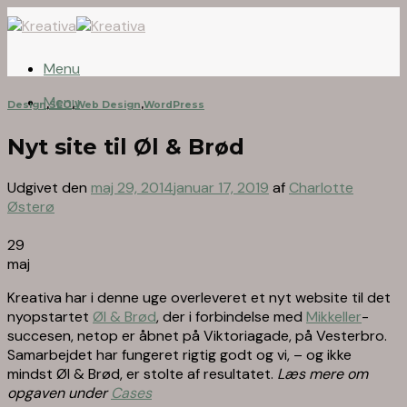
Skip
to
content
Menu
Menu
Design
,
SEO
,
Web Design
,
WordPress
Nyt site til Øl & Brød
Udgivet den
maj 29, 2014
januar 17, 2019
af
Charlotte
Østerø
29
maj
Kreativa har i denne uge overleveret et nyt website til det
nyopstartet
Øl & Brød
, der i forbindelse med
Mikkeller
-
succesen, netop er åbnet på Viktoriagade, på Vesterbro.
Samarbejdet har fungeret rigtig godt og vi, – og ikke
mindst Øl & Brød, er stolte af resultatet.
Læs mere om
opgaven under
Cases