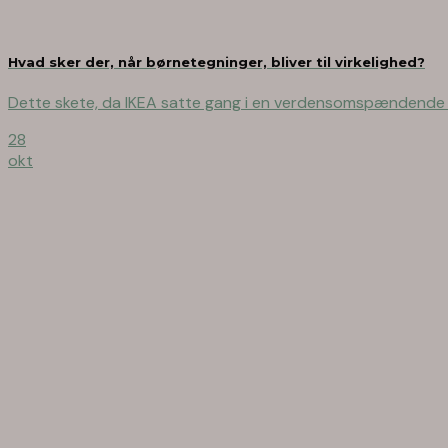
Hvad sker der, når børnetegninger, bliver til virkelighed?
Dette skete, da IKEA satte gang i en verdensomspændende teg
28
okt