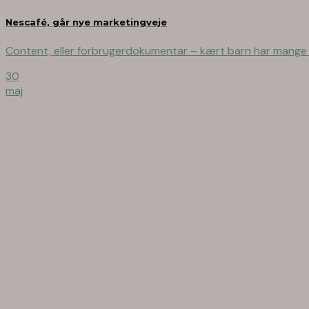
Nescafé, går nye marketingveje
Content, eller forbrugerdokumentar – kært barn har mange n
30
maj