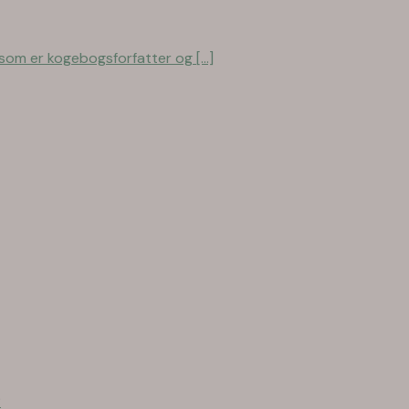
som er kogebogsforfatter og [...]
?