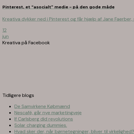
Pinterest, et “asocialt” medie – på den gode måde
Kreativa dykker ned i Pinterest og får hjælp af Jane Faerber, 
12
jun
Kreativa på Facebook
Tidligere blogs
De Samvirkene Købmænd
Nescafé, går nye marketingveje
If Carlsberg did revolutions
Solar charging dummies.
Hvad sker der, når børnetegninger, bliver til virkelighed