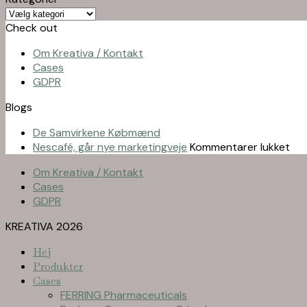
Kategorier
Check out
Om Kreativa / Kontakt
Cases
GDPR
Blogs
De Samvirkene Købmænd
til
Nescafé, går nye marketingveje
Kommentarer lukket
Nes
Om Kreativa / Kontakt
går
Cases
nye
GDPR
mar
KREATIVA 2026
Hej
Produkter
Cases
FERRING Pharmaceuticals