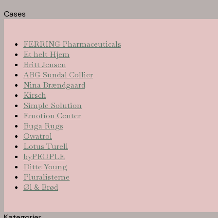
Cases
FERRING Pharmaceuticals
Et helt Hjem
Britt Jensen
ABG Sundal Collier
Nina Brændgaard
Kirsch
Simple Solution
Emotion Center
Buga Rugs
Owatrol
Lotus Turell
byPEOPLE
Ditte Young
Pluralisterne
Øl & Brød
Kategorier